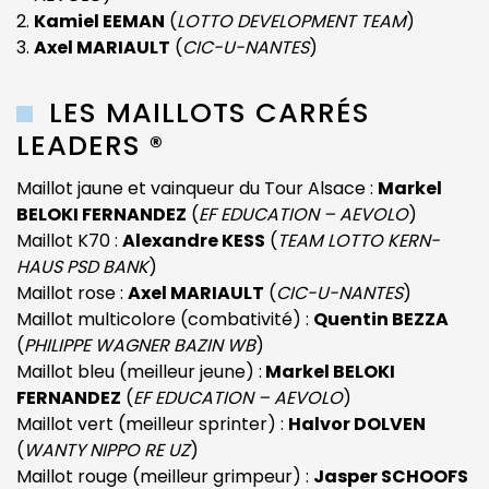
Kamiel EEMAN
(
LOTTO DEVELOPMENT TEAM
)
Axel MARIAULT
(
CIC-U-NANTES
)
LES MAILLOTS CARRÉS
LEADERS ®
Maillot jaune et vainqueur du Tour Alsace :
Markel
BELOKI FERNANDEZ
(
EF EDUCATION – AEVOLO
)
Maillot K70 :
Alexandre KESS
(
TEAM LOTTO KERN-
HAUS PSD BANK
)
Maillot rose :
Axel MARIAULT
(
CIC-U-NANTES
)
Maillot multicolore (combativité) :
Quentin BEZZA
(
PHILIPPE WAGNER BAZIN WB
)
Maillot bleu (meilleur jeune) :
Markel BELOKI
FERNANDEZ
(
EF EDUCATION – AEVOLO
)
Maillot vert (meilleur sprinter) :
Halvor DOLVEN
(
WANTY NIPPO RE UZ
)
Maillot rouge (meilleur grimpeur) :
Jasper SCHOOFS