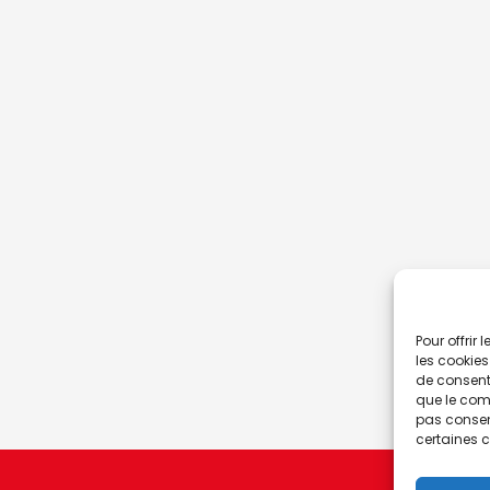
Pour offrir
les cookies
de consenti
que le comp
pas consent
certaines c