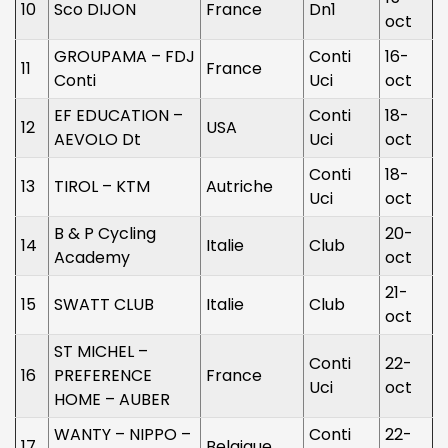
10
Sco DIJON
France
Dn1
oct
GROUPAMA – FDJ
Conti
16-
11
France
Conti
Uci
oct
EF EDUCATION –
Conti
18-
12
USA
AEVOLO Dt
Uci
oct
Conti
18-
13
TIROL – KTM
Autriche
Uci
oct
B & P Cycling
20-
14
Italie
Club
Academy
oct
21-
15
SWATT CLUB
Italie
Club
oct
ST MICHEL –
Conti
22-
16
PREFERENCE
France
Uci
oct
HOME – AUBER
WANTY – NIPPO –
Conti
22-
17
Belgique