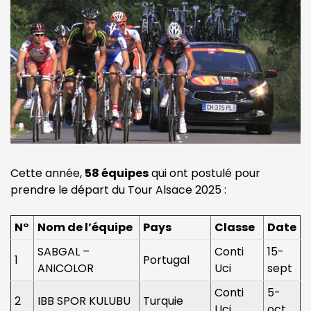
Cette année,
58 équipes
qui ont postulé pour
prendre le départ du Tour Alsace 2025 :
N°
Nom de l’équipe
Pays
Classe
Date
SABGAL –
Conti
15-
1
Portugal
ANICOLOR
Uci
sept
Conti
5-
2
IBB SPOR KULUBU
Turquie
Uci
oct