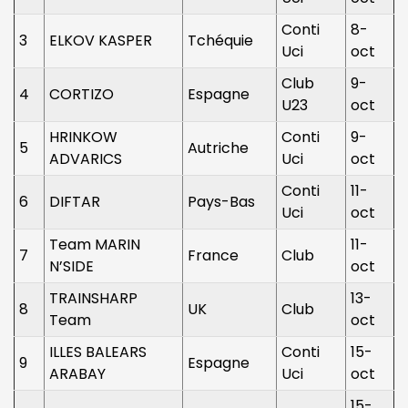
Conti
8-
3
ELKOV KASPER
Tchéquie
Uci
oct
Club
9-
4
CORTIZO
Espagne
U23
oct
HRINKOW
Conti
9-
5
Autriche
ADVARICS
Uci
oct
Conti
11-
6
DIFTAR
Pays-Bas
Uci
oct
Team MARIN
11-
7
France
Club
N’SIDE
oct
TRAINSHARP
13-
8
UK
Club
Team
oct
ILLES BALEARS
Conti
15-
9
Espagne
ARABAY
Uci
oct
15-