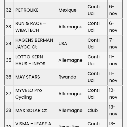
Conti
6-
32
PETROLIKE
Mexique
Uci
nov
RUN & RACE –
Conti
6-
33
Allemagne
WIBATECH
Uci
nov
HAGENS BERMAN
Conti
7-
34
USA
JAYCO Ct
Uci
nov
LOTTO KERN
Conti
11-
35
Allemagne
HAUS – INEOS
Uci
nov
Conti
11-
36
MAY STARS
Rwanda
Uci
nov
MYVELO Pro
Conti
12-
37
Allemagne
Cycling
Uci
nov
13-
38
MAX SOLAR Ct
Allemagne
Club
nov
VISMA – LEASE A
Conti
13-