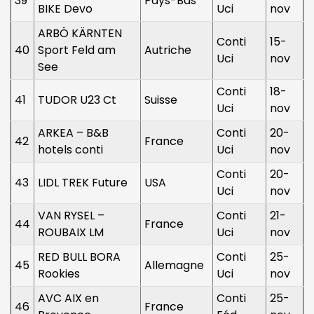
39
Pays-Bas
BIKE Devo
Uci
nov
ARBÖ KÄRNTEN
Conti
15-
40
Sport Feld am
Autriche
Uci
nov
See
Conti
18-
41
TUDOR U23 Ct
Suisse
Uci
nov
ARKEA – B&B
Conti
20-
42
France
hotels conti
Uci
nov
Conti
20-
43
LIDL TREK Future
USA
Uci
nov
VAN RYSEL –
Conti
21-
44
France
ROUBAIX LM
Uci
nov
RED BULL BORA
Conti
25-
45
Allemagne
Rookies
Uci
nov
AVC AIX en
Conti
25-
46
France