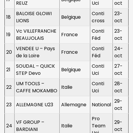
REUZ
Uci
oct
BALOISE GLOWI
Conti
23-
18
Belgique
LIONS
cross
oct
Vc VILLEFRANCHE
Conti
23-
19
France
BEAUJOLAIS
Féd
oct
VENDEE U – Pays
Conti
24-
20
France
de la Loire
Féd
oct
SOUDAL – QUICK
Conti
27-
21
Belgique
STEP Devo
Uci
oct
UM TOOLS –
Conti
28-
22
Italie
CAFFE MOKAMBO
Uci
oct
29-
23
ALLEMAGNE U23
Allemagne
National
oct
Pro
VF GROUP –
29-
24
Italie
Team
BARDIANI
oct
Uci