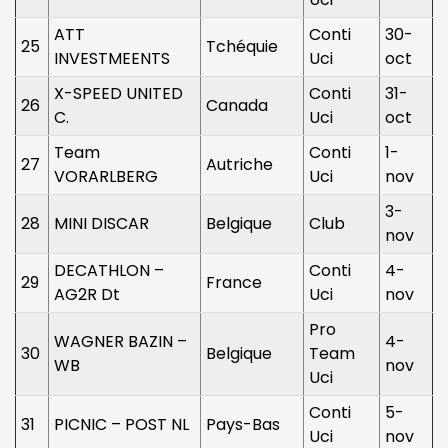
ATT
Conti
30-
25
Tchéquie
INVESTMEENTS
Uci
oct
X-SPEED UNITED
Conti
31-
26
Canada
C.
Uci
oct
Team
Conti
1-
27
Autriche
VORARLBERG
Uci
nov
3-
28
MINI DISCAR
Belgique
Club
nov
DECATHLON –
Conti
4-
29
France
AG2R Dt
Uci
nov
Pro
WAGNER BAZIN –
4-
30
Belgique
Team
WB
nov
Uci
Conti
5-
31
PICNIC – POST NL
Pays-Bas
Uci
nov