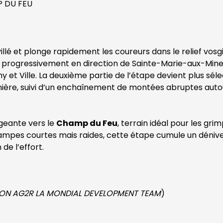
P DU FEU
é et plonge rapidement les coureurs dans le relief vosgi
ve progressivement en direction de Sainte-Marie-aux-Mine
y et Ville. La deuxième partie de l’étape devient plus séle
nière, suivi d’un enchaînement de montées abruptes auto
igeante vers le
Champ du Feu
, terrain idéal pour les gri
t rampes courtes mais raides, cette étape cumule un déniv
de l’effort.
ON AG2R LA MONDIAL DEVELOPMENT TEAM
)