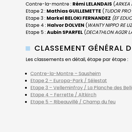
Contre-la-montre :
Rémi LELANDAIS
(
ARKEA 
Etape 2 :
Mathias GUILLEMETTE
(
TUDOR PRO 
Etape 3 :
Markel BELOKI FERNANDEZ
(EF EDU
Etape 4 :
Halvor DOLVEN
(
WANTY NIPPO RE U
Etape 5 :
Aubin SPARFEL
(
DECATHLON AG2R L
CLASSEMENT GÉNÉRAL D
Les classements en détail, étape par étape :
Contre-la-Montre – Sausheim
Etape 2 – Europa-Park / Sélestat
Etape 3 – Velleminfroy / La Planche des Bell
Etape 4 – Ferrette / Altkirch
Etape 5 – Ribeauvillé / Champ du feu