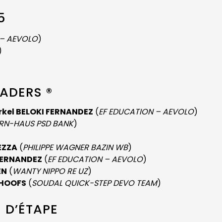
5
 – AEVOLO
)
)
EADERS ®
kel BELOKI FERNANDEZ
(
EF EDUCATION – AEVOLO
)
RN-HAUS PSD BANK
)
)
EZZA
(
PHILIPPE WAGNER BAZIN WB
)
FERNANDEZ
(
EF EDUCATION – AEVOLO
)
EN
(
WANTY NIPPO RE UZ
)
CHOOFS
(
SOUDAL QUICK-STEP DEVO TEAM
)
 D’ÉTAPE