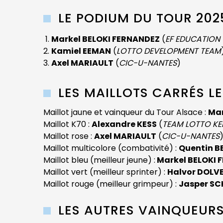
LE PODIUM DU TOUR 202
Markel BELOKI FERNANDEZ
(
EF EDUCATION
Kamiel EEMAN
(
LOTTO DEVELOPMENT TEAM
Axel MARIAULT
(
CIC-U-NANTES
)
LES MAILLOTS CARRÉS L
Maillot jaune et vainqueur du Tour Alsace :
Mar
Maillot K70 :
Alexandre KESS
(
TEAM LOTTO KE
Maillot rose :
Axel MARIAULT
(
CIC-U-NANTES
Maillot multicolore (combativité) :
Quentin B
Maillot bleu (meilleur jeune) :
Markel BELOKI 
Maillot vert (meilleur sprinter) :
Halvor DOLV
Maillot rouge (meilleur grimpeur) :
Jasper S
LES AUTRES VAINQUEURS