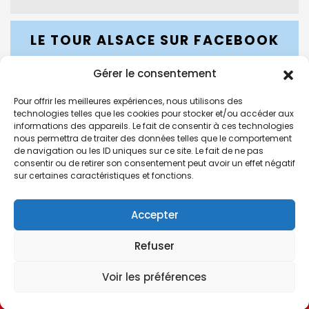
LE TOUR ALSACE SUR FACEBOOK
Gérer le consentement
Pour offrir les meilleures expériences, nous utilisons des
LE TOUR ALSACE SUR INSTAGRAM
technologies telles que les cookies pour stocker et/ou accéder aux
informations des appareils. Le fait de consentir à ces technologies
nous permettra de traiter des données telles que le comportement
de navigation ou les ID uniques sur ce site. Le fait de ne pas
consentir ou de retirer son consentement peut avoir un effet négatif
sur certaines caractéristiques et fonctions.
Accepter
Site conçu, réalisé et hébergé par l'
Agence GLC
|
Refuser
Contact
|
Mentions légales
|
Règlementation
Voir les préférences