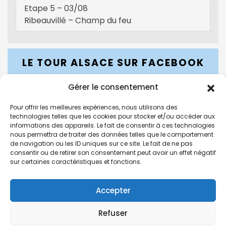
Etape 5 – 03/08
Ribeauvillé – Champ du feu
LE TOUR ALSACE SUR FACEBOOK
Gérer le consentement
Pour offrir les meilleures expériences, nous utilisons des
LE TOUR ALSACE SUR INSTAGRAM
technologies telles que les cookies pour stocker et/ou accéder aux
informations des appareils. Le fait de consentir à ces technologies
nous permettra de traiter des données telles que le comportement
de navigation ou les ID uniques sur ce site. Le fait de ne pas
consentir ou de retirer son consentement peut avoir un effet négatif
sur certaines caractéristiques et fonctions.
Accepter
Site conçu, réalisé et hébergé par l'
Agence GLC
|
Refuser
Contact
|
Mentions légales
|
Règlementation